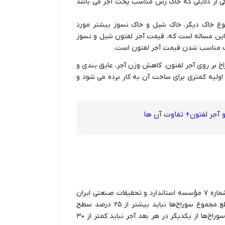
ی از دلایلی که خاک رس مناسب پخت آجر می باشد
وع خاک دیگر، خاک شیل و خاک نسوز بیشتر مورد
ر این مساله است که، قیمت آجر لفتون شیل و نسوز
اعث مناسب شدن قیمت آجر لفتون است.
راخ بر روی آجر لفتون، کاهش وزن آجر، عایق بندی و
 اولیه کمتری برای ساخت آن به کار برده می شود و
 آجر لفتون+ تفاوت آن ها
آجر سوراخ دار در ابعاد بزرگ دارای 12 سوراخ است. در استاندارد شماره ۷ مؤسسه استاندارد و تحقیقات صنعتی ایران
این سوراخ‌ها باید تمام ضخامت آجر را طی نموده و سطح مقطع مجموع سوراخ‌ها نباید بیشتر از ۲۵ درصد سطح
بزرگ‌تر آجر باشد. فاصله سوراخ‌ها از لبه آجر و همچنین فاصله سوراخ‌ها از یکدیگر در هر بعد آجر نباید کمتر از ۳۰