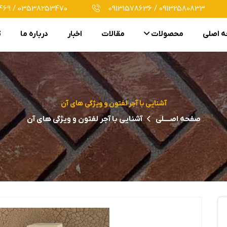
69 / 03538253470
09131578636 / 09132580833
 اصلی
محصولات
مقالات
اخبار
درباره ما
ت
آشنایی با آجر لفتون و ویژگی های آن
صفحه اصــــلی
آشنایی با آجر لفتون و ویژگی های آن