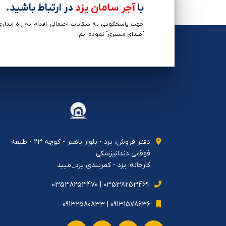
با
آجر سامان یزد
در ارتباط باشید.
جهت پاسخگویی به شکایات احتمالی اقدام به راه اندازی
"صدای مشتری" نموده ایم.
دفتر فروش: يزد - بلوار باهنر - كوچه ٢٣ - طبقه
فوقاني دندانپزشكي
کارخانه: یزد - کمربندی یزد_میبد
03538253469 | 03538253470
09131578636 | 09132580833