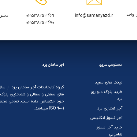
 واحد
03538253469
info@samanyazd.ir
03538253470
دسترسی سریع
آجر سامان یزد
لینک های مفید
خرید بلوک دیواری
های سقفی و سفالی و همچنین بلوک ها
یزد
خود اختصاص داده است. تمامی محصولا
آجر فشاری یزد
ISO 9001 میباشد.
آجر نسوز انگلیسی
خرید آجر نسوز
شاموتی