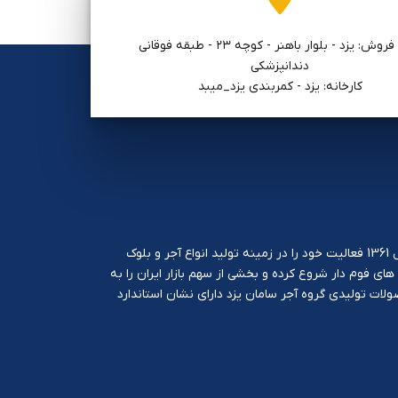
دفتر فروش: يزد - بلوار باهنر - كوچه ٢٣ - طبقه فوقاني
دندانپزشكي
کارخانه: یزد - کمربندی یزد_میبد
گروه کارخانجات آجر سامان یزد، از سال 1361 فعالیت خود را در زمینه تولید انواع آجر و بلوک
ی فوم دار شروع کرده و بخشی از سهم بازار ایران را به
ت تولیدی گروه آجر سامان یزد دارای نشان استاندارد