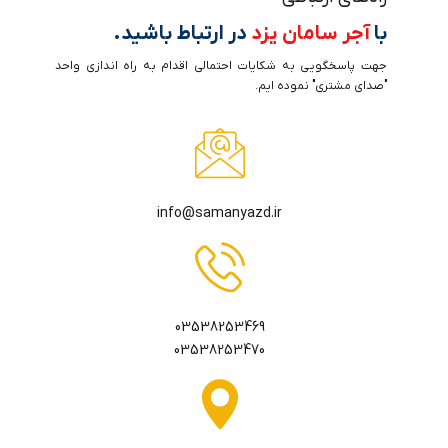
با
آجر سامان یزد
در ارتباط باشید.
جهت پاسخگویی به شکایات احتمالی اقدام به راه اندازی واحد
"صدای مشتری" نموده ایم.
info@samanyazd.ir
03538253469
03538253470