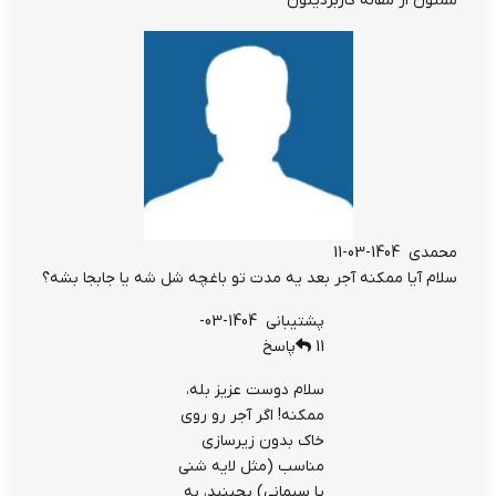
ممنون از مقاله کاربردیتون
محمدی
1404-03-11
سلام آیا ممکنه آجر بعد یه مدت تو باغچه شل شه یا جابجا بشه؟
پشتیبانی
1404-03-
11
پاسخ
سلام دوست عزیز بله،
ممکنه! اگر آجر رو روی
خاک بدون زیرسازی
مناسب (مثل لایه شنی
یا سیمانی) بچینید، به