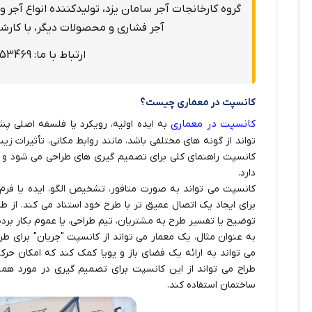
گروه کارخانجات آجر سامان یزد، تولیدکننده انواع آجر و
آجر فشاری و محصولات دیگر، با کارشن
ارتباط با ما: 03538253469
کانسپت در معماری چیست؟
کانسپت در معماری
به ایده اولیه، رویکرد یا فلسفه اصلی پش
تواند از گونه های مختلفی باشد، مانند روابط مکانی، تأثیرات زی
کانسپت راهنمای کلی برای تصمیم گیری های طراحی می شود و ب
دارد.
کانسپت می تواند به صورت متافور، تشخیص الگو، ایده یا فرم 
برای ایجاد یک اتصال عمیق تر با طرح خود استناد می کند. از طر
توضیح یا تفسیر طرح به مشتریان، تیم طراحی، یا عموم بکار برده
به عنوان مثال، یک معمار می تواند از کانسپت "جریان" برای طر
می تواند به ارائه یک فضای باز و پویا کمک کند که امکان حرک
طراح می تواند از این کانسپت برای تصمیم گیری در مورد هم
ساختمان استفاده کند.