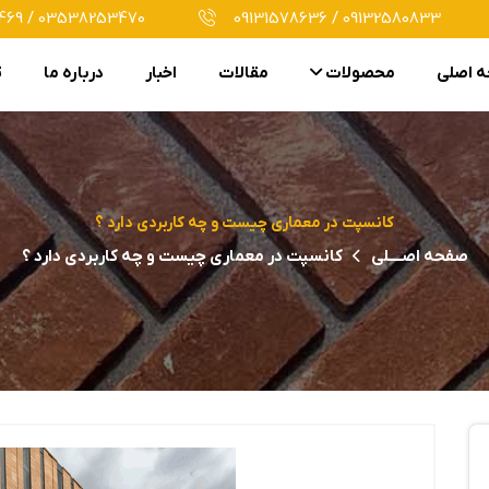
69 / 03538253470
09131578636 / 09132580833
 اصلی
محصولات
مقالات
اخبار
درباره ما
ت
کانسپت در معماری چیست و چه کاربردی دارد ؟
صفحه اصــــلی
کانسپت در معماری چیست و چه کاربردی دارد ؟