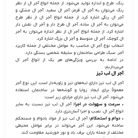
رنگ، طرح و اندازه تولید می‌شود. از جمله انواع آجر ال از نظر
رنگ می‌توان به آجر ال قرمز، آجر ال سفید، آجر ال مشکی و
آجر ال رنگی اشاره کرد. از جمله انواع آجر ال از نظر طرح
می‌توان به آجر ال ساده، آجر ال طرح دار و آجر ال نقش دار
اشاره کرد. از جمله انواع آجر ال از نظر اندازه می‌توان به آجر
ال کوچک، آجر ال متوسط و آجر ال بزرگ اشاره کرد.
انتخاب نوع آجر ال مناسب به عوامل مختلفی از جمله کاربرد
آجر، سبک طراحی ساختمان و سلیقه شخصی بستگی دارد.
در ادامه به بررسی ویژگی‌های هر یک از انواع آجر ال
می‌پردازیم:
آجر ال لب تیز
آجر ال لب تیز دارای لبه‌های تیز و زاویه‌دار است. این نوع آجر
معمولاً برای ایجاد زوایا و گوشه‌ها در ساختمان استفاده
می‌شود. آجر ال لب تیز دارای مزایای زیر است:
•
سرعت و سهولت در اجرا:
آجر ال لب تیز نسبت به سایر
انواع آجر ال، نصب و اجرا آسان‌تری دارد.
•
دوام و استحکام:
آجر ال لب تیز از مواد بادوام و مستحکم
ساخته می‌شود. این آجر می‌تواند در برابر عوامل محیطی
مختلف از جمله باران، برف، باد و نور خورشید مقاومت کند.