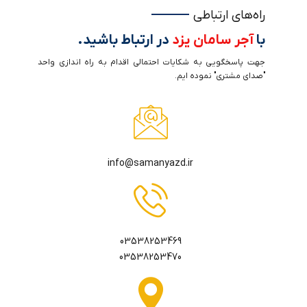
راه‌های ارتباطی
با
آجر سامان یزد
در ارتباط باشید.
جهت پاسخگویی به شکایات احتمالی اقدام به راه اندازی واحد
"صدای مشتری" نموده ایم.
info@samanyazd.ir
03538253469
03538253470