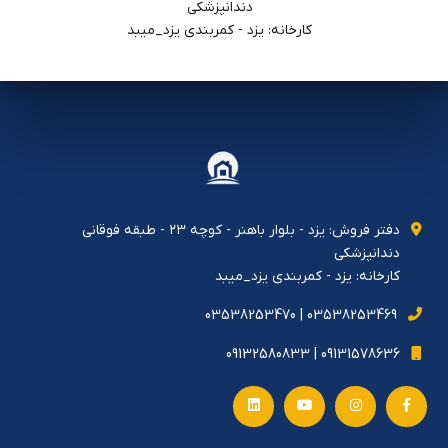
دندانپزشكي
کارخانه: یزد - کمربندی یزد_میبد
دفتر فروش: يزد - بلوار باهنر - كوچه ٢٣ - طبقه فوقاني
دندانپزشكي
کارخانه: یزد - کمربندی یزد_میبد
03538253469 | 03538253470
09131578636 | 09132580833