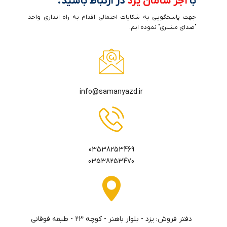
با
آجر سامان یزد
در ارتباط باشید.
جهت پاسخگویی به شکایات احتمالی اقدام به راه اندازی واحد
"صدای مشتری" نموده ایم.
info@samanyazd.ir
03538253469
03538253470
دفتر فروش: يزد - بلوار باهنر - كوچه ٢٣ - طبقه فوقاني