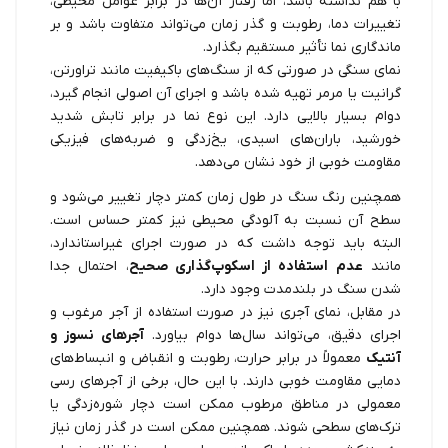
با هم نداشته باشد، اما رفتار آن‌ها در برابر عوامل محیطی،
تغییرات دما، رطوبت و گذر زمان می‌تواند متفاوت باشد و بر
ماندگاری نما تأثیر مستقیم بگذارد.
نمای سنگی در صورتی که از سنگ‌های باکیفیت مانند تراورتن،
گرانیت یا مرمر تهیه شده باشد و اجرای آن اصولی انجام گیرد،
دوام بسیار بالایی دارد. این نوع نما در برابر تابش شدید
خورشید، باران‌های اسیدی، یخ‌زدگی و ضربه‌های فیزیکی
مقاومت خوبی از خود نشان می‌دهد.
همچنین رنگ سنگ در طول زمان کمتر دچار تغییر می‌شود و
سطح آن نسبت به آلودگی محیطی نیز کمتر حساس است.
البته باید توجه داشت که در صورت اجرای غیراستاندارد،
مانند
عدم استفاده از اسکوپ‌گذاری صحیح
، احتمال جدا
شدن سنگ در بلندمدت وجود دارد.
در مقابل، نمای آجری نیز در صورت استفاده از آجر مرغوب و
اجرای دقیق، می‌تواند سال‌ها دوام بیاورد.
آجرهای نسوز و
آنتیک
معمولاً در برابر حرارت، رطوبت و انقباض‌ و‌ انبساط‌های
دمایی مقاومت خوبی دارند. با این حال، برخی از آجرهای رسی
معمولی در مناطق مرطوب ممکن است دچار شوره‌زدگی یا
ترک‌های سطحی شوند. همچنین ممکن است در گذر زمان نیاز