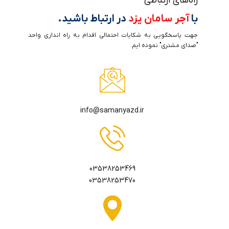
راه‌های ارتباطی
با
آجر سامان یزد
در ارتباط باشید.
جهت پاسخگویی به شکایات احتمالی اقدام به راه اندازی واحد
"صدای مشتری" نموده ایم.
info@samanyazd.ir
03538253469
03538253470