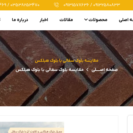
69 / 03538253470
09131578636 / 09132580833
 اصلی
محصولات
مقالات
اخبار
درباره ما
ت
مقایسه بلوک سفالی با بلوک هبلکس
صفحه اصــــلی
مقایسه بلوک سفالی با بلوک هبلکس