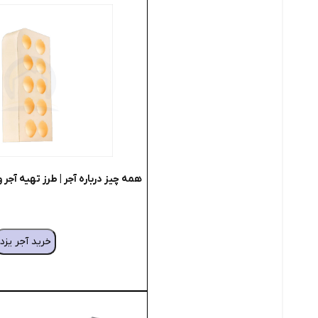
همه چیز درباره آجر | طرز تهیه آجر و 
خرید آجر یزد