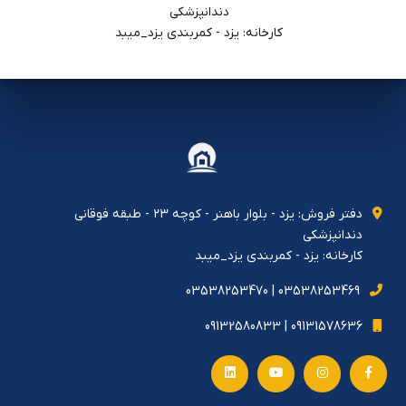
دندانپزشكي
کارخانه: یزد - کمربندی یزد_میبد
دفتر فروش: يزد - بلوار باهنر - كوچه ٢٣ - طبقه فوقاني
دندانپزشكي
کارخانه: یزد - کمربندی یزد_میبد
03538253469 | 03538253470
09131578636 | 09132580833