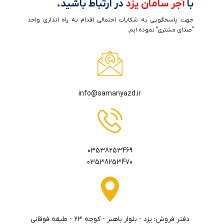
با
آجر سامان یزد
در ارتباط باشید.
جهت پاسخگویی به شکایات احتمالی اقدام به راه اندازی واحد
"صدای مشتری" نموده ایم.
info@samanyazd.ir
03538253469
03538253470
دفتر فروش: يزد - بلوار باهنر - كوچه ٢٣ - طبقه فوقاني