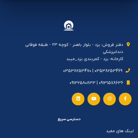
دفتر فروش: يزد - بلوار باهنر - كوچه ٢٣ - طبقه فوقاني
دندانپزشكي
کارخانه: یزد - کمربندی یزد_میبد
03538253469 | 03538253470
09131578636 | 09132580833
دسترسی سریع
لینک های مفید