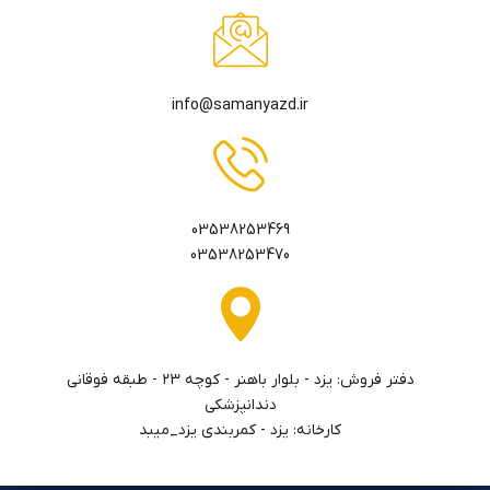
info@samanyazd.ir
03538253469
03538253470
دفتر فروش: يزد - بلوار باهنر - كوچه ٢٣ - طبقه فوقاني
دندانپزشكي
کارخانه: یزد - کمربندی یزد_میبد