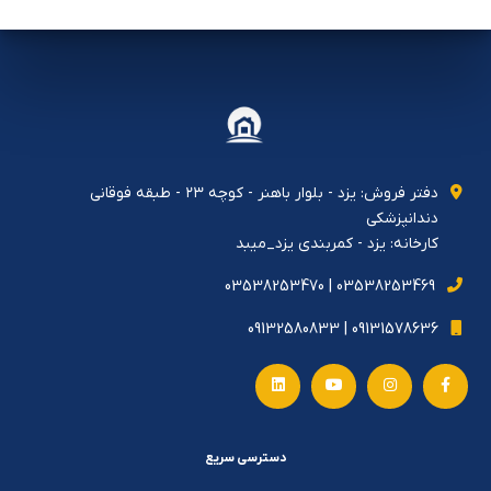
دفتر فروش: يزد - بلوار باهنر - كوچه ٢٣ - طبقه فوقاني
دندانپزشكي
کارخانه: یزد - کمربندی یزد_میبد
03538253469 | 03538253470
09131578636 | 09132580833
دسترسی سریع