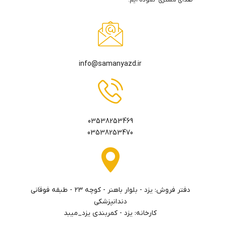
info@samanyazd.ir
03538253469
03538253470
دفتر فروش: يزد - بلوار باهنر - كوچه ٢٣ - طبقه فوقاني
دندانپزشكي
کارخانه: یزد - کمربندی یزد_میبد