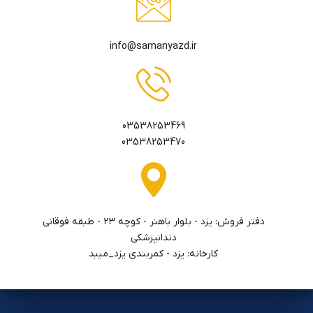
info@samanyazd.ir
03538253469
03538253470
دفتر فروش: يزد - بلوار باهنر - كوچه ٢٣ - طبقه فوقاني
دندانپزشكي
کارخانه: یزد - کمربندی یزد_میبد