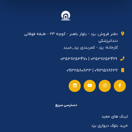
دفتر فروش: يزد - بلوار باهنر - كوچه ٢٣ - طبقه فوقاني
دندانپزشكي
کارخانه: یزد - کمربندی یزد_میبد
03538253469 | 03538253470
09131578636 | 09132580833
دسترسی سریع
لینک های مفید
خرید بلوک دیواری یزد