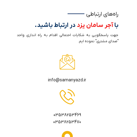
راه‌های ارتباطی
با
آجر سامان یزد
در ارتباط باشید.
جهت پاسخگویی به شکایات احتمالی اقدام به راه اندازی واحد
"صدای مشتری" نموده ایم.
info@samanyazd.ir
03538253469
03538253470