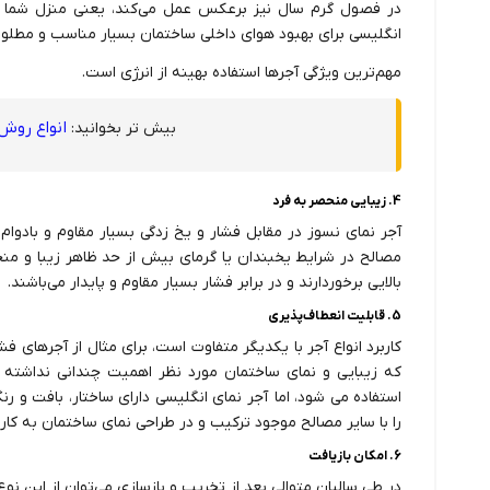
در فصول گرم سال نیز برعکس عمل می‌کند، یعنی منزل شما بی
انگلیسی برای بهبود هوای داخلی ساختمان بسیار مناسب و مطل
مهم‌ترین ویژگی آجرها استفاده بهینه از انرژی است.
انواع روش
بیش تر بخوانید:
4. زیبایی منحصر به فرد
آجر نمای نسوز در مقابل فشار و یخ زدگی بسیار مقاوم و بادوام
مصالح در شرایط یخبندان یا گرمای بیش از حد ظاهر زیبا و من
بالایی برخوردارند و در برابر فشار بسیار مقاوم و پایدار می‌باشند.
5. قابلیت انعطاف‌پذیری
کاربرد انواع آجر با یکدیگر متفاوت است، برای مثال از آجرهای ف
که زیبایی و نمای ساختمان مورد نظر اهمیت چندانی نداشته باش
استفاده می شود، اما آجر نمای انگلیسی دارای ساختار، بافت و ر
را با سایر مصالح موجود ترکیب و در طراحی نمای ساختمان به کار 
6. امکان بازیافت
در طی سالیان متوالی بعد از تخریب و بازسازی می‌توان از این نوع