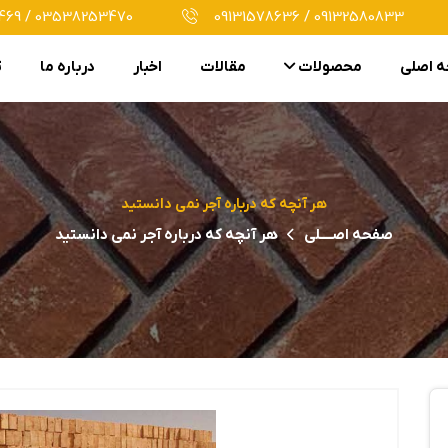
69 / 03538253470
09131578636 / 09132580833
 اصلی
محصولات
مقالات
اخبار
درباره ما
ت
هر آنچه که درباره آجر نمی دانستید
صفحه اصــــلی
هر آنچه که درباره آجر نمی دانستید