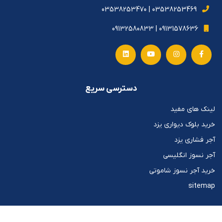
03538253469 | 03538253470
09131578636 | 09132580833
دسترسی سریع
لینک های مفید
خرید بلوک دیواری یزد
آجر فشاری یزد
آجر نسوز انگلیسی
خرید آجر نسوز شاموتی
sitemap
آجر سامان یزد