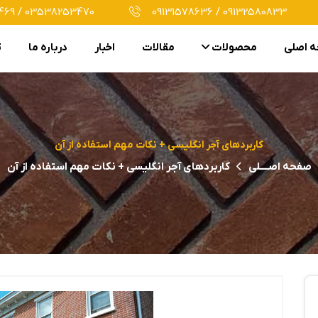
69 / 03538253470
09131578636 / 09132580833
 اصلی
محصولات
مقالات
اخبار
درباره ما
ت
کاربردهای آجر انگلیسی + نکات مهم استفاده از آن
صفحه اصــــلی
کاربردهای آجر انگلیسی + نکات مهم استفاده از آن