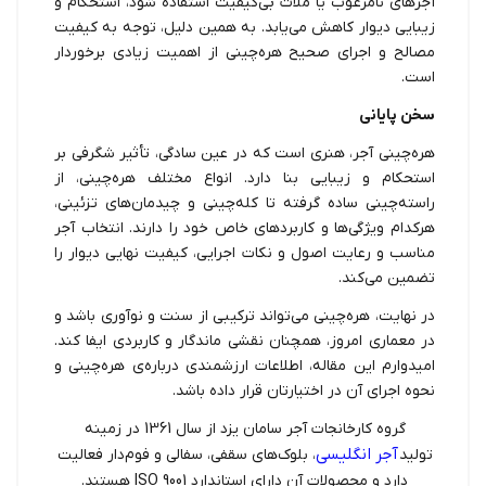
آجرهای نامرغوب یا ملات بی‌کیفیت استفاده شود، استحکام و
زیبایی دیوار کاهش می‌یابد. به همین دلیل، توجه به کیفیت
مصالح و اجرای صحیح هره‌چینی از اهمیت زیادی برخوردار
است.
سخن پایانی
هره‌چینی آجر، هنری است که در عین سادگی، تأثیر شگرفی بر
استحکام و زیبایی بنا دارد. انواع مختلف هره‌چینی، از
راسته‌چینی ساده گرفته تا کله‌چینی و چیدمان‌های تزئینی،
هرکدام ویژگی‌ها و کاربردهای خاص خود را دارند. انتخاب آجر
مناسب و رعایت اصول و نکات اجرایی، کیفیت نهایی دیوار را
تضمین می‌کند.
در نهایت، هره‌چینی می‌تواند ترکیبی از سنت و نوآوری باشد و
در معماری امروز، همچنان نقشی ماندگار و کاربردی ایفا کند.
امیدوارم این مقاله، اطلاعات ارزشمندی درباره‌ی هره‌چینی و
نحوه اجرای آن در اختیارتان قرار داده باشد.
گروه کارخانجات آجر سامان یزد از سال 1361 در زمینه
آجر انگلیسی
تولید
، بلوک‌های سقفی، سفالی و فوم‌دار فعالیت
دارد و محصولات آن دارای استاندارد ISO 9001 هستند.