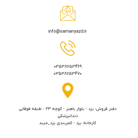
info@samanyazd.ir
03538253469
03538253470
دفتر فروش: يزد - بلوار باهنر - كوچه ٢٣ - طبقه فوقاني
دندانپزشكي
کارخانه: یزد - کمربندی یزد_میبد