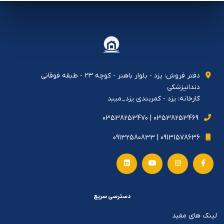
دفتر فروش: يزد - بلوار باهنر - كوچه ٢٣ - طبقه فوقاني
دندانپزشكي
کارخانه: یزد - کمربندی یزد_میبد
03538253469 | 03538253470
09131578636 | 09132580833
دسترسی سریع
لینک های مفید