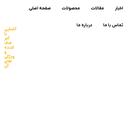
اخبار
مقالات
محصولات
صفحه اصلی
تماس با ما
درباره ما
آشنایی
با
آجر
خنک
کننده
و
ویژگی
های
آن
صف
اصـ
آش
با
خ
کن