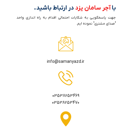
با
آجر سامان یزد
در ارتباط باشید.
جهت پاسخگویی به شکایات احتمالی اقدام به راه اندازی واحد
"صدای مشتری" نموده ایم.
info@samanyazd.ir
03538253469
03538253470