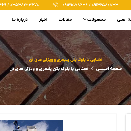
69 / 03538253470
09131578636 / 09132580833
 اصلی
محصولات
مقالات
اخبار
درباره ما
ت
آشنایی با بلوک بتن پلیمری و ویژگی های آن
صفحه اصــــلی
آشنایی با بلوک بتن پلیمری و ویژگی های آن