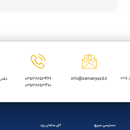
 واحد
03538253469
info@samanyazd.ir
03538253470
دسترسی سریع
آجر سامان یزد