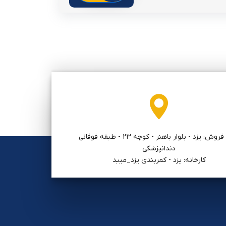
دفتر فروش: يزد - بلوار باهنر - كوچه ٢٣ - طبقه فوقاني
دندانپزشكي
کارخانه: یزد - کمربندی یزد_میبد