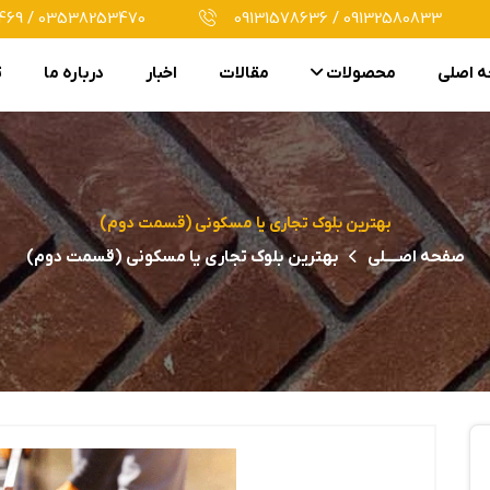
69 / 03538253470
09131578636 / 09132580833
 اصلی
محصولات
مقالات
اخبار
درباره ما
ت
بهترین بلوک تجاری یا مسکونی (قسمت دوم)
صفحه اصــــلی
بهترین بلوک تجاری یا مسکونی (قسمت دوم)