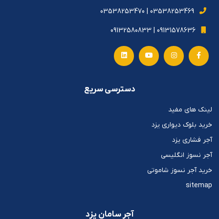
03538253469 | 03538253470
09131578636 | 09132580833
دسترسی سریع
لینک های مفید
خرید بلوک دیواری یزد
آجر فشاری یزد
آجر نسوز انگلیسی
خرید آجر نسوز شاموتی
sitemap
آجر سامان یزد