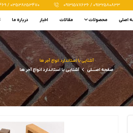
69 / 03538253470
09131578636 / 09132580833
 اصلی
محصولات
مقالات
اخبار
درباره ما
ت
آشنایی با استاندارد انواع آجر ها
صفحه اصــــلی
آشنایی با استاندارد انواع آجر ها