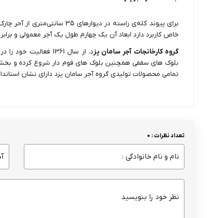
برای پیوند کله‌ی راسته در دیوارهای
خاص کاربرد دارد ابعاد آن یک چهارم طول یک آجر معمولی و برابر با 5.5× 10×5.5 سانتی‌متر ا
گروه کارخانجات آجر سامان یز
د
، از سال 1361 فعالیت 
بلوک های سقفی همچنین بلوک های فوم دار شروع کرده و بخشی ا
تمامی محصولات تولیدی گروه آجر سامان یزد دارای نشان استاندارد ISO 9001 میبا
تعداد نظرات : 0