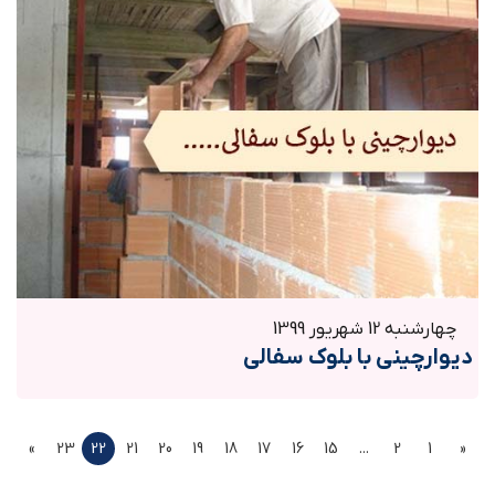
چهارشنبه 12 شهریور 1399
دیوارچینی با بلوک سفالی
»
23
22
21
20
19
18
17
16
15
...
2
1
«