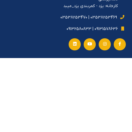
کارخانه: یزد - کمربندی یزد_میبد
03538253469 | 03538253470
09131578636 | 09132580833
دسترسی سریع
لینک های مفید
خرید بلوک دیواری یزد
آجر فشاری یزد
آجر نسوز انگلیسی
خرید آجر نسوز شاموتی
sitemap